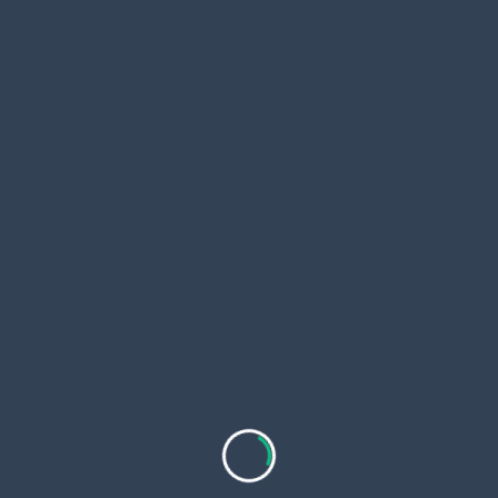
sebagai kontaminan dari
spesimen darah semua rumah
sakit di Sumatera tahun 2022
Antibiogram spesimen saluran
napas bawah semua rumah
sakit di Sumatera tahun 2022